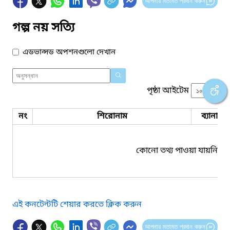
আপনার মতামত প্রদান করুন
গল্প নয় সত্যি
এডভান্সড অপশনগুলো দেখান
পৃষ্ঠা আইটেম
নং
শিরোনাম
ব্যানার 
কোনো তথ্য পাওয়া যায়নি।
এই কনটেন্টটি শেয়ার করতে ক্লিক করুন
আপনার মতামত প্রদান করুন