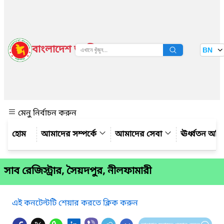
বাংলাদেশ জাতীয় তথ্য বাতায়ন
BN
দেখুন
মেনু নির্বাচন করুন
আমাদের সম্পর্কে
আমাদের সেবা
ঊর্ধ্বতন অফ
সাব রেজিস্ট্রার, সৈয়দপুর, নীলফামারী
এই কনটেন্টটি শেয়ার করতে ক্লিক করুন