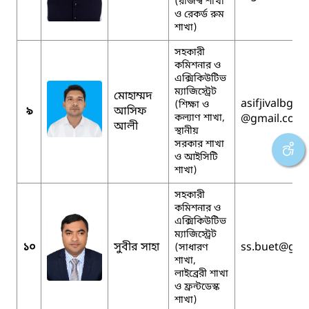
(রাজস্ব শাখা
ও রেকর্ড রুম
শাখা)
সহকারী
কমিশনার ও
এক্সিকিউটিভ
ম্যাজিস্ট্রেট
মোহাম্মদ
asifjivalbge
(শিক্ষা ও
৯
আসিফ
কল্যাণ শাখা,
@gmail.com
আলী
স্থানীয়
সরকার শাখা
ও আইসিটি
শাখা)
সহকারী
কমিশনার ও
এক্সিকিউটিভ
ম্যাজিস্ট্রেট
১০
সুবীর সাহা
ss.buet
@gma
(সাধারণ
শাখা,
লাইব্রেরী শাখা
ও ফ্রন্টডেস্ক
শাখা)