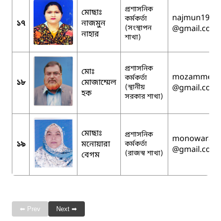
প্রশাসনিক
মোছাঃ
najmun1994
কর্মকর্তা
১৭
নাজমুন
(সংস্থাপন
@gmail.com
নাহার
শাখা)
প্রশাসনিক
মোঃ
mozammel2
কর্মকর্তা
১৮
মোজাম্মেল
(স্থানীয়
@gmail.com
হক
সরকার শাখা)
মোছাঃ
প্রশাসনিক
monowara.ic
১৯
মনোয়ারা
কর্মকর্তা
@gmail.com
(রাজস্ব শাখা)
বেগম
⬅ Prev
Next ➡