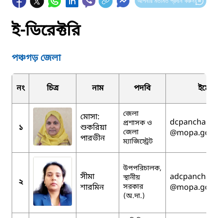
আপনার মতামত প্রদান করুন
ই-ডিরেক্টরি
পঞ্চগড় জেলা
নং
চিত্র
নাম
পদবি
ইমেই
জেলা
মোসা:
dcpanchaga
প্রশাসক ও
১
শুকরিয়া
জেলা
@mopa.gov.
পারভীন
ম্যাজিস্ট্রেট
উপপরিচালক,
সীমা
adcpanchag
স্থানীয়
২
শারমিন
সরকার
@mopa.gov.
(অ.দা.)