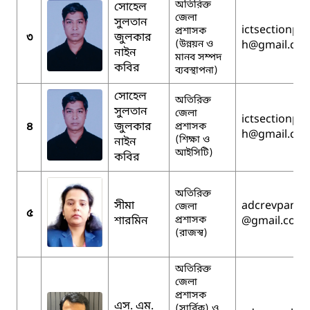
অতিরিক্ত
সোহেল
জেলা
সুলতান
ictsectionpa
প্রশাসক
৩
জুলকার
(উন্নয়ন ও
h
@gmail.co
নাইন
মানব সম্পদ
কবির
ব্যবস্থাপনা)
সোহেল
অতিরিক্ত
সুলতান
জেলা
ictsectionpa
৪
জুলকার
প্রশাসক
h
@gmail.co
(শিক্ষা ও
নাইন
আইসিটি)
কবির
অতিরিক্ত
সীমা
adcrevpanch
জেলা
৫
শারমিন
প্রশাসক
@gmail.com
(রাজস্ব)
অতিরিক্ত
জেলা
প্রশাসক
এস. এম.
(সার্বিক) ও