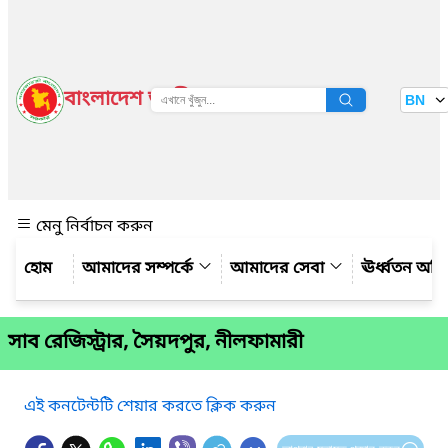
বাংলাদেশ জাতীয় তথ্য বাতায়ন
BN
দেখুন
মেনু নির্বাচন করুন
আমাদের সম্পর্কে
আমাদের সেবা
ঊর্ধ্বতন অফ
সাব রেজিস্ট্রার, সৈয়দপুর, নীলফামারী
এই কনটেন্টটি শেয়ার করতে ক্লিক করুন