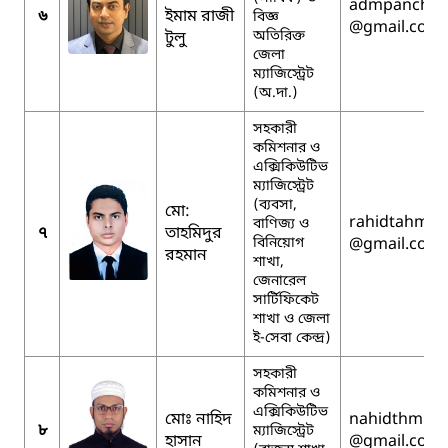
admpanchag
৬
ইমাম রাজী
বিজ্ঞ
@gmail.com
অতিরিক্ত
টুলু
জেলা
ম্যাজিস্ট্রেট
(অ.দা.)
সহকারী
কমিশনার ও
এক্সিকিউটিভ
ম্যাজিস্ট্রেট
(ব্যবসা,
মো:
rahidtahmid
বাণিজ্য ও
৭
তাহমিদুর
বিনিয়োগ
@gmail.com
রহমান
শাখা,
জেনারেল
সার্টিফিকেট
শাখা ও জেলা
ই-সেবা কেন্দ্র)
সহকারী
কমিশনার ও
এক্সিকিউটিভ
মোঃ নাহিদ
nahidthm
৮
ম্যাজিস্ট্রেট
হাসান
@gmail.com