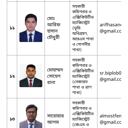
সহকারী
কমিশনার ও
এক্সিকিউটিভ
মোঃ
ম্যাজিস্ট্রেট
আরিফ
arifhasanc
১১
(ভূমি
হাসান
@gmail.com
অধিগ্রহণ,
চৌধুরী
আরএম শাখা
ও গোপনীয়
শাখা)
সহকারী
কমিশনার ও
মোহাম্মদ
এক্সিকিউটিভ
sr.biplob001
১২
সোহেল
ম্যাজিস্ট্রেট
@gmail.com
(নেজারত
রানা
শাখা ও ত্রাণ
শাখা)
সহকারী
কমিশনার ও
এক্সিকিউটিভ
সারোয়ার
almostfemo
১৩
ম্যাজিস্ট্রেট
আলম
@gmail.com
(জেএম ও